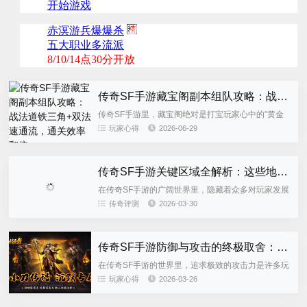
传奇SF手游藏宝阁副本组队攻略：战法道铁三角+双法速通流，通关效率翻倍
传奇SF手游里，藏宝阁绝对是打宝玩家心中的"黄金
圣地"——BOSS密集、掉落丰厚、元宝和高级装备遍
玩家心得
2026-06-29
地都是。但藏宝阁从来不是单人副本，怪物攻...
传奇SF手游关键区域全解析：这些地方你绝对不能错过
在传奇SF手游的广阔世界里，隐藏着众多对玩家发展
至关重要的区域。无论是新手玩家快速成长，还是老
传奇评测
2026-03-30
玩家追求极致实力，了解并掌握这些关键区域都是必
不可少的。本文将详...
传奇SF手游防御与攻击的终极取舍：打造不败角色的核心策略
在传奇SF手游的世界里，追求极致的攻击力是许多玩
家的本能。看着屏幕上跳出高额伤害数字的快感，以
玩家心得
2026-03-26
及瞬间击败对手的成就感，无疑是驱动玩家不断变强
的重要动力。然而，...