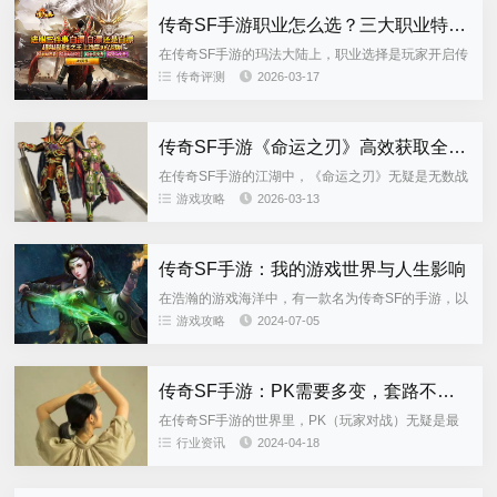
传奇SF手游职业怎么选？三大职业特性全解析
在传奇SF手游的玛法大陆上，职业选择是玩家开启传
奇之旅的关键第一步。战士、法师、道士三大经典职
传奇评测
2026-03-17
业各有千秋，不同的职业特性适配不同的玩家风格、
投入成本与游戏目标...
传奇SF手游《命运之刃》高效获取全攻略：地图、技巧与路线详解
在传奇SF手游的江湖中，《命运之刃》无疑是无数战
士梦寐以求的神兵利器。它不仅象征着顶尖的战力，
游戏攻略
2026-03-13
更是身份与荣耀的象征。然而，其稀有度也让许多玩
家在获取之路上倍感...
传奇SF手游：我的游戏世界与人生影响
在浩瀚的游戏海洋中，有一款名为传奇SF的手游，以
其独特的魅力深深地吸引了我，并在我的人生旅途中
游戏攻略
2024-07-05
留下了不可磨灭的印记。这款游戏不仅为我带来了娱
乐和放松，更在潜移...
传奇SF手游：PK需要多变，套路不可重复
在传奇SF手游的世界里，PK（玩家对战）无疑是最
令人热血沸腾的环节之一。但你知道吗？在PK中，如
行业资讯
2024-04-18
果只是不断地使用同一个套路，不仅容易让对手摸清
你的底细，还可能...