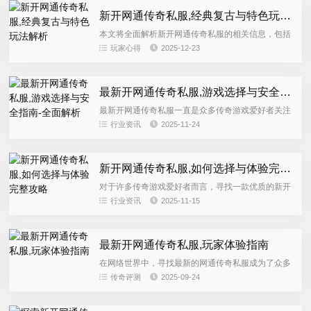
新开网通传奇私服,经典复古与特色玩法解析
本文将全面解析新开网通传奇私服的相关信息，包括
服务器选择、游戏特色、安全注意事项以及如何找到
玩家心得
2025-12-23
最新开服的传奇私服。无论您是传奇老玩家还是初次
接触的新手，都能从中获...
最新开网通传奇私服,游戏选择与安全指南-全面解析
最新开网通传奇私服一直是众多传奇游戏爱好者关注
的焦点，本文将全面解析当前最受欢迎的网通传奇私
行业资讯
2025-11-24
服特点、选择指南以及安全注意事项，帮助玩家找到
最适合自己的游戏体验。...
新开网通传奇私服,如何选择与体验完整攻略
对于许多传奇游戏爱好者而言，寻找一款优质的新开
网通传奇私服成为当前游戏体验的首要任务。本文将
行业资讯
2025-11-15
全面解析新开网通传奇私服的特点、选择标准以及游
戏技巧，帮助玩家在众多...
最新开网通传奇私服,玩家体验指南
在网络世界中，寻找最新的网通传奇私服成为了众多
玩家的共同追求。本文将为您详细解析如何找到并享
传奇评测
2025-09-24
受最新开网通传奇私服的游戏体验。...