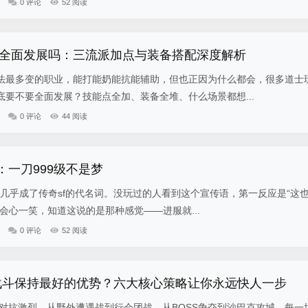
0 评论
52 阅读
全面发展吗：三流派加点与装备搭配深度解析
法最多变的职业，能打能奶能抗能辅助，但也正因为什么都会，很多道士
要不要全面发展？技能点全加、装备全堆、什么场景都想...
0 评论
44 阅读
：一刀999级不是梦
字，几乎成了传奇sf的代名词。没玩过的人看到这个宣传语，第一反应是“这
会心一笑，知道这说的是那种感觉——进服就...
0 评论
52 阅读
战斗保持最好的优势？六大核心策略让你永远快人一步
、对抗激烈，从野外遭遇战到行会团战，从BOSS争夺到沙巴克攻城，每一